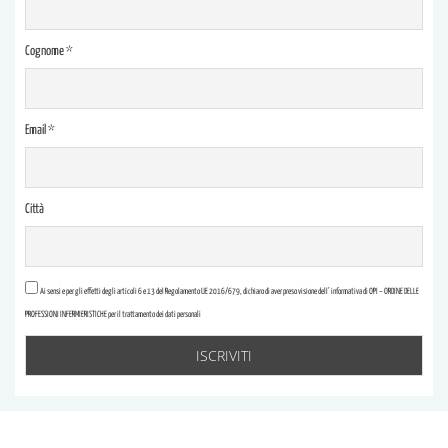
Cognome *
Email *
Città
Ai sensi e per gli effetti degli articoli 6 e 13 del Regolamento UE 2016/679, dichiaro di aver preso visione dell’ informativa di OPI – ORDINE DELLE
PROFESSIONI INFERMIERISTICHE per il trattamento dei dati personali