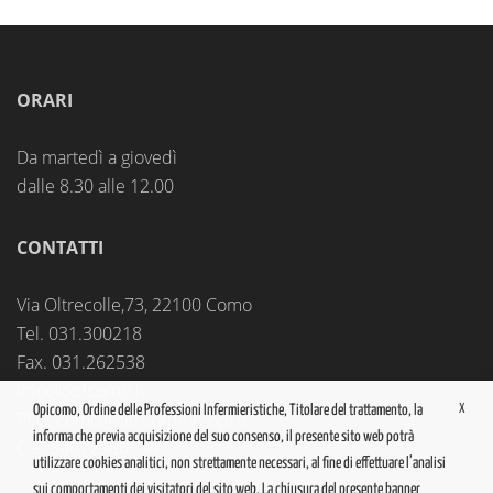
ORARI
Da martedì a giovedì
dalle 8.30 alle 12.00
CONTATTI
Via Oltrecolle,73, 22100 Como
Tel. 031.300218
Fax. 031.262538
info@opicomo.it
X
Opicomo, Ordine delle Professioni Infermieristiche, Titolare del trattamento, la
PEC:
como@cert.ordine-opi.it
informa che previa acquisizione del suo consenso, il presente sito web potrà
C.F. 80012980134
utilizzare cookies analitici, non strettamente necessari, al fine di effettuare l’analisi
sui comportamenti dei visitatori del sito web. La chiusura del presente banner