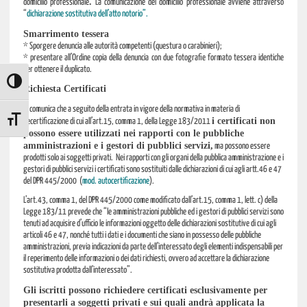
.
domicilio professionale
La comunicazione del domicilio professionale avviene attraverso
“
dichiarazione sostitutiva dell’atto notorio”.
Smarrimento tessera
* Sporgere denuncia alle autorità competenti (questura o carabinieri);
* presentare all’Ordine copia della denuncia con due fotografie formato tessera identiche
per ottenere il duplicato.
ATTIVA/DISATTIVA ALTO CONTRASTO
Richiesta Certificati
Si comunica che a seguito della entrata in vigore della normativa in materia di
i certificati
non
ATTIVA/DISATTIVA DIMENSIONE TESTO
decertificazione di cui all’art.15, comma 1, della Legge 183/2011
possono essere utilizzati nei rapporti con le pubbliche
amministrazioni e i gestori di pubblici servizi,
ma possono essere
prodotti solo ai soggetti privati. Nei rapporti con gli organi della pubblica amministrazione e i
gestori di pubblici servizi i certificati sono sostituiti dalle dichiarazioni di cui agli artt.46 e 47
del DPR 445/2000 (
mod. autocertificazione
).
L’art.43, comma 1, del DPR 445/2000 come modificato dall’art.15, comma 1, lett. c) della
Legge 183/11 prevede che “le amministrazioni pubbliche ed i gestori di pubblici servizi sono
tenuti ad acquisire d’ufficio le informazioni oggetto delle dichiarazioni sostitutive di cui agli
articoli 46 e 47, nonché tutti i dati e i documenti che siano in possesso delle pubbliche
amministrazioni, previa indicazioni da parte dell’interessato degli elementi indispensabili per
il reperimento delle informazioni o dei dati richiesti, ovvero ad accettare la dichiarazione
sostitutiva prodotta dall’interessato”.
Gli iscritti possono richiedere certificati esclusivamente per
presentarli a soggetti privati e sui quali andrà applicata la