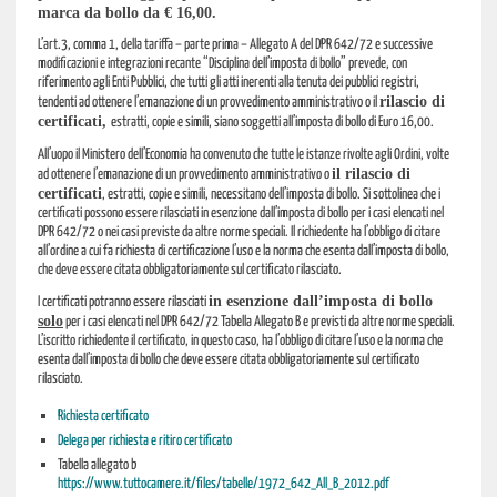
marca da bollo da € 16,00.
L’art.3, comma 1, della tariffa – parte prima – Allegato A del DPR 642/72 e successive
modificazioni e integrazioni recante “Disciplina dell’imposta di bollo” prevede, con
riferimento agli Enti Pubblici, che tutti gli atti inerenti alla tenuta dei pubblici registri,
rilascio di
tendenti ad ottenere l’emanazione di un provvedimento amministrativo o il
certificati,
estratti, copie e simili, siano soggetti all’imposta di bollo di Euro 16,00.
All’uopo il Ministero dell’Economia ha convenuto che tutte le istanze rivolte agli Ordini, volte
il rilascio di
ad ottenere l’emanazione di un provvedimento amministrativo o
certificati
, estratti, copie e simili, necessitano dell’imposta di bollo. Si sottolinea che i
certificati possono essere rilasciati in esenzione dall’imposta di bollo per i casi elencati nel
DPR 642/72 o nei casi previste da altre norme speciali. Il richiedente ha l’obbligo di citare
all’ordine a cui fa richiesta di certificazione l’uso e la norma che esenta dall’imposta di bollo,
che deve essere citata obbligatoriamente sul certificato rilasciato.
in esenzione dall’imposta di bollo
I certificati potranno essere rilasciati
solo
per i casi elencati nel DPR 642/72 Tabella Allegato B e previsti da altre norme speciali.
L’iscritto richiedente il certificato, in questo caso, ha l’obbligo di citare l’uso e la norma che
esenta dall’imposta di bollo che deve essere citata obbligatoriamente sul certificato
rilasciato.
Richiesta certificato
Delega per richiesta e ritiro certificato
Tabella allegato b
https://www.tuttocamere.it/files/tabelle/1972_642_All_B_2012.pdf