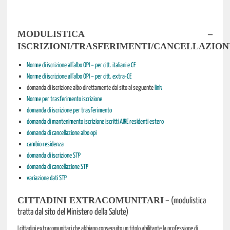
MODULISTICA –
ISCRIZIONI/TRASFERIMENTI/CANCELLAZION
Norme di iscrizione all’albo OPI – per citt. italiani e CE
Norme di iscrizione all’albo OPI – per citt. extra-CE
domanda di iscrizione albo direttamente dal sito al seguente
link
Norme per trasferimento iscrizione
domanda di iscrizione per trasferimento
domanda di mantenimento iscrizione iscritti AIRE residenti estero
domanda di cancellazione albo opi
cambio residenza
domanda di iscrizione STP
domanda di cancellazione STP
variazione dati STP
CITTADINI EXTRACOMUNITARI
– (modulistica
tratta dal sito del Ministero della Salute)
I cittadini extracomunitari che abbiano conseguito un titolo abilitante la professione di