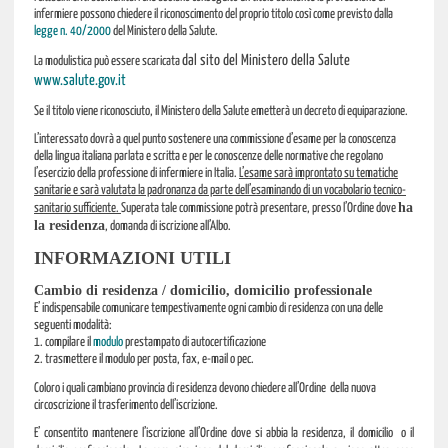
infermiere possono chiedere il riconoscimento del proprio titolo così come previsto dalla
legge n. 40/2000
del Ministero della Salute.
dal sito del Ministero della Salute
La modulistica può essere scaricata
www.salute.gov.it
Se il titolo viene riconosciuto, il Ministero della Salute emetterà un decreto di equiparazione.
L’interessato dovrà a quel punto sostenere una commissione d’esame per la conoscenza
della lingua italiana parlata e scritta e per le conoscenze delle normative che regolano
l’esercizio della professione di infermiere in Italia.
L’esame sarà improntato su tematiche
sanitarie e sarà valutata la padronanza da parte dell’esaminando di un vocabolario tecnico-
ha
sanitario sufficiente.
Superata tale commissione potrà presentare, presso l’Ordine dove
la residenza
, domanda di iscrizione all’Albo.
INFORMAZIONI UTILI
Cambio di residenza / domicilio, domicilio professionale
E’ indispensabile comunicare tempestivamente ogni cambio di residenza con una delle
seguenti modalità:
1. compilare il
modulo
prestampato di autocertificazione
2. trasmettere il modulo per posta, fax, e-mail o pec.
Coloro i quali cambiano provincia di residenza devono chiedere all’Ordine della nuova
circoscrizione il trasferimento dell’iscrizione.
E’ consentito mantenere l’iscrizione all’Ordine dove si abbia la residenza, il domicilio o il