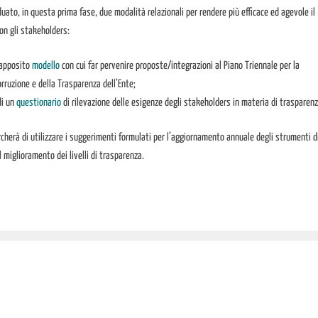
iduato, in questa prima fase, due modalità relazionali per rendere più efficace ed agevole il
on gli stakeholders:
n apposito
modello
con cui far pervenire proposte/integrazioni al Piano Triennale per la
rruzione e della Trasparenza dell’Ente;
di un
questionario
di rilevazione delle esigenze degli stakeholders in materia di trasparenz
ercherà di utilizzare i suggerimenti formulati per l’aggiornamento annuale degli strumenti d
 miglioramento dei livelli di trasparenza.