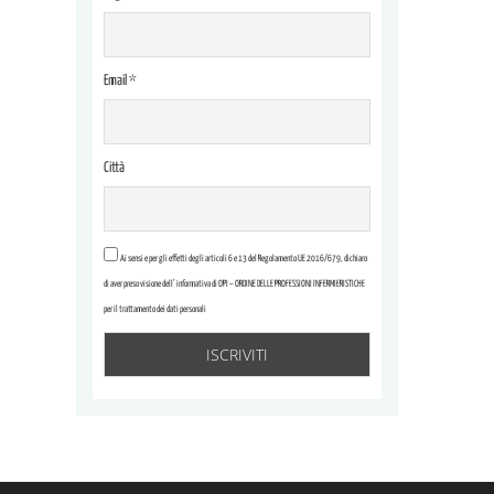
Email *
Città
Ai sensi e per gli effetti degli articoli 6 e 13 del Regolamento UE 2016/679, dichiaro
di aver preso visione dell’ informativa di OPI – ORDINE DELLE PROFESSIONI INFERMIERISTICHE
per il trattamento dei dati personali