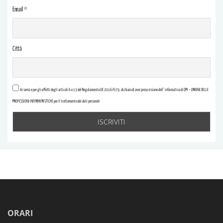
Email *
Città
Ai sensi e per gli effetti degli articoli 6 e 13 del Regolamento UE 2016/679, dichiaro di aver preso visione dell’ informativa di OPI – ORDINE DELLE
PROFESSIONI INFERMIERISTICHE per il trattamento dei dati personali
ORARI