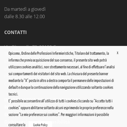
Da martedì a giovedì
dalle 8.30 alle 12.00
CONTATTI
Via Oltrecolle,73, 22100 Como
Tel. 031.300218
X
Opicomo, Ordine delle Professioni Infermieristiche, Titolare del trattamento, la
informa che previa acquisizione del suo consenso, il presente sito web potrà
Fax. 031.262538
utilizzare cookies analitici, non strettamente necessari, al fine di effettuare l’analisi
info@opicomo.it
sui comportamenti dei visitatori del sito web. La chiusura del presente banner
PEC:
como@cert.ordine-opi.it
mediante la “X” posta in altro a destra comporta il permanere delle impostazioni di
C.F. 80012980134
default e dunque la continuazione della navigazione utilizzando soltanto cookies
tecnici.
INFORMATIVA POSTA CERTIFICATA
E’ possibile acconsentire all’utilizzo di tutti i cookies cliccando su “Accetto tutti i
PRIVACY POLICY
cookies” oppure abilitarne soltanto alcuni esprimendo le proprie preferenze nella
COOKIE POLICY
sezione “Le mie preferenze sui cookies”. Per maggiori informazioni è possibile
Dichiarazione di accessibilità
consultare la
Cookie Policy