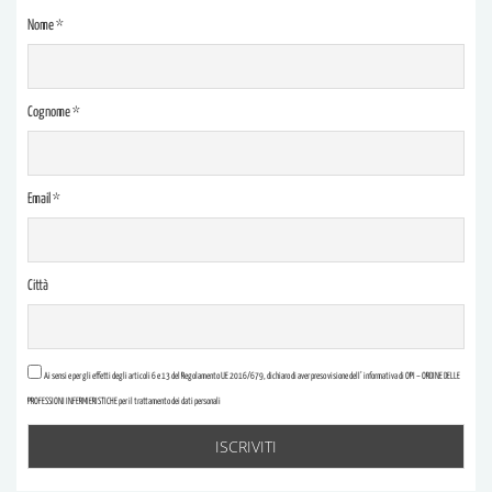
Nome *
Cognome *
Email *
Città
Ai sensi e per gli effetti degli articoli 6 e 13 del Regolamento UE 2016/679, dichiaro di aver preso visione dell’ informativa di OPI – ORDINE DELLE
PROFESSIONI INFERMIERISTICHE per il trattamento dei dati personali