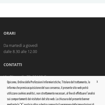
ORARI
Da martedì a giovedì
dalle 8.30 alle 12.00
CONTATTI
Via Oltrecolle,73, 22100 Como
X
Tel. 031.300218
Opicomo, Ordine delle Professioni Infermieristiche, Titolare del trattamento, la
informa che previa acquisizione del suo consenso, il presente sito web potrà
Fax. 031.262538
utilizzare cookies analitici, non strettamente necessari, al fine di effettuare l’analisi
info@opicomo.it
sui comportamenti dei visitatori del sito web. La chiusura del presente banner
PEC:
como@cert.ordine-opi.it
mediante la “X” posta in altro a destra comporta il permanere delle impostazioni di