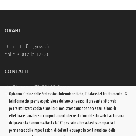
ORARI
Da martedì a giovedì
dalle 8.30 alle 12.00
CONTATTI
Via Oltrecolle,73, 22100 Como
Tel. 031.300218
X
Opicomo, Ordine delle Professioni Infermieristiche, Titolare del trattamento,
la informa che previa acquisizione del suo consenso, il presente sito web
Fax. 031.262538
potrà utilizzare cookies analitici, non strettamente necessari, al fine di
info@opicomo.it
effettuare l’analisi sui comportamenti dei visitatori del sito web. La chiusura
PEC:
como@cert.ordine-opi.it
del presente banner mediante la “X” posta in altro a destra comporta il
C.F. 80012980134
permanere delle impostazioni di default e dunque la continuazione della