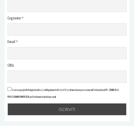
Cognome *
Email *
Città
Ai sensi e per gli effetti degli articoli 6 e 13 del Regolamento UE 2016/679, dichiaro di aver preso visione dell’ informativa di OPI – ORDINE DELLE
PROFESSIONI INFERMIERISTICHE per il trattamento dei dati personali